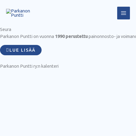
Siirry
sisältöön
Seura
Parkanon Puntti on vuonna
1990 perustettu
painonnosto- ja voimanos
LUE LISÄÄ
Parkanon Puntti ry:n kalenteri