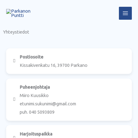
Siirry
sisältöön
Yhteystiedot
Postiosoite
Kissakivenkatu 16, 39700 Parkano
Puheenjohtaja
Miiro Kuusikko
etunimi.sukunimi@gmail.com
puh. 040 5093809
Harjoituspaikka