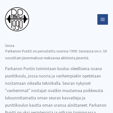
Siirry
sisältöön
Seura
Parkanon Puntti on perustettu vuonna 1990. Seurassa on n. 50
vuosittain jäsenmaksun maksavaa aktiivista jäsentä.
Parkanon Puntin toimintaan kuuluu oleellisena osana
punttikoulu, jossa nuoria ja vanhempiakin opetetaan
nostamaan oikealla tekniikalla. Seuran nykyiset
”vanhemmat” nostajat ovatkin muutamaa poikkeusta
lukuunottamatta oman seuran kasvatteja ja
punttikoulun kautta oman uransa aloittaneet. Parkanon
Puntti on yksi perinteisistä ja pitkään toiminnassa