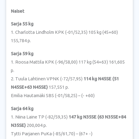
Naiset
Sarja 55 kg
1. Charlotta Lindholm KPK (-01/52,35) 105 kg (45+60)
155,784 p.
Sarja 59 kg
1. Roosa Mattila KPK (-96/58,00) 117 kg (54+63) 161,605
p.
2. Tuula Lahtinen VPNK (-72/57,95)
114 kg N45SE (51
N45SE+63 N45SE)
157,551 p.
Emilia Hautamäki SBS (-01/58,25) – (- +60)
Sarja 64 kg
1. Niina Laine TP (-82/59,35)
147 kg N35SE (63 N35SE+84
N35SE)
200,004 p.
Tytti Parjanen PuKa (-85/61,70) – (67+ -)