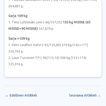
264,881 p.
Sarja 109 kg
1. Timo Lehtimäki LeKi (-66/107,05)
155 kg M50SE (65
M50SE+90 M50SE)
167,879 p.
Sarja +109 kg
1. Petri Lindfors KelVi (-93/125,80) 319 kg (142+177)
330,763 p.
2. Lauri Tuovinen TP (-90/113,10) 306 kg (132+174)
325,916 p.
←
Edellinen Artikkeli
Seuraava Artikkeli
→