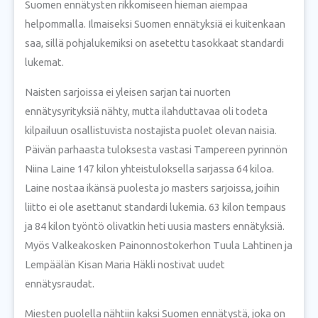
Suomen ennätysten rikkomiseen hieman aiempaa
helpommalla. Ilmaiseksi Suomen ennätyksiä ei kuitenkaan
saa, sillä pohjalukemiksi on asetettu tasokkaat standardi
lukemat.
Naisten sarjoissa ei yleisen sarjan tai nuorten
ennätysyrityksiä nähty, mutta ilahduttavaa oli todeta
kilpailuun osallistuvista nostajista puolet olevan naisia.
Päivän parhaasta tuloksesta vastasi Tampereen pyrinnön
Niina Laine 147 kilon yhteistuloksella sarjassa 64 kiloa.
Laine nostaa ikänsä puolesta jo masters sarjoissa, joihin
liitto ei ole asettanut standardi lukemia. 63 kilon tempaus
ja 84 kilon työntö olivatkin heti uusia masters ennätyksiä.
Myös Valkeakosken Painonnostokerhon Tuula Lahtinen ja
Lempäälän Kisan Maria Häkli nostivat uudet
ennätysraudat.
Miesten puolella nähtiin kaksi Suomen ennätystä, joka on