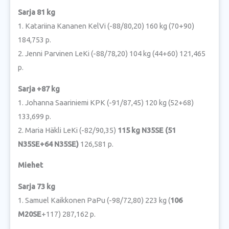
Sarja 81 kg
1. Katariina Kananen KelVi (-88/80,20) 160 kg (70+90)
184,753 p.
2. Jenni Parvinen LeKi (-88/78,20) 104 kg (44+60) 121,465
p.
Sarja +87 kg
1. Johanna Saariniemi KPK (-91/87,45) 120 kg (52+68)
133,699 p.
2. Maria Häkli LeKi (-82/90,35)
115 kg N35SE (51
N35SE+64 N35SE)
126,581 p.
Miehet
Sarja 73 kg
1. Samuel Kaikkonen PaPu (-98/72,80) 223 kg (
106
M20SE
+117) 287,162 p.