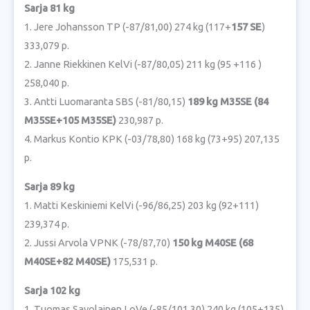
Sarja 81 kg
1. Jere Johansson TP (-87/81,00) 274 kg (117+
157 SE
)
333,079 p.
2. Janne Riekkinen KelVi (-87/80,05) 211 kg (95 +116 )
258,040 p.
3. Antti Luomaranta SBS (-81/80,15)
189 kg M35SE (84
M35SE+105 M35SE)
230,987 p.
4. Markus Kontio KPK (-03/78,80) 168 kg (73+95) 207,135
p.
Sarja 89 kg
1. Matti Keskiniemi KelVi (-96/86,25) 203 kg (92+111)
239,374 p.
2. Jussi Arvola VPNK (-78/87,70)
150 kg M40SE (68
M40SE+82 M40SE)
175,531 p.
Sarja 102 kg
1. Tuomas Savolainen LoVe (-85/101,30) 240 kg (105+135)