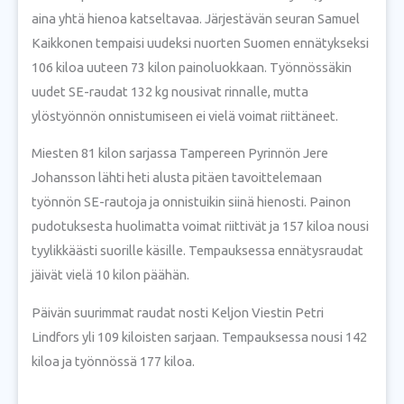
aina yhtä hienoa katseltavaa. Järjestävän seuran Samuel
Kaikkonen tempaisi uudeksi nuorten Suomen ennätykseksi
106 kiloa uuteen 73 kilon painoluokkaan. Työnnössäkin
uudet SE-raudat 132 kg nousivat rinnalle, mutta
ylöstyönnön onnistumiseen ei vielä voimat riittäneet.
Miesten 81 kilon sarjassa Tampereen Pyrinnön Jere
Johansson lähti heti alusta pitäen tavoittelemaan
työnnön SE-rautoja ja onnistuikin siinä hienosti. Painon
pudotuksesta huolimatta voimat riittivät ja 157 kiloa nousi
tyylikkäästi suorille käsille.
Tempauksessa ennätysraudat
jäivät vielä 10 kilon päähän.
Päivän suurimmat raudat nosti Keljon Viestin Petri
Lindfors yli 109 kiloisten sarjaan. Tempauksessa nousi 142
kiloa ja työnnössä 177 kiloa.