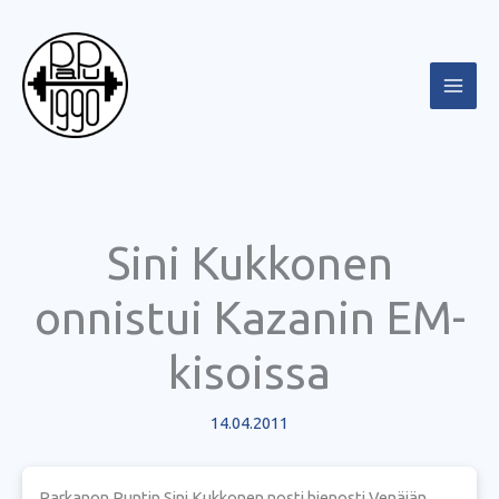
Siirry
sisältöön
Sini Kukkonen
onnistui Kazanin EM-
kisoissa
14.04.2011
Parkanon Puntin Sini Kukkonen nosti hienosti Venäjän