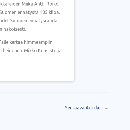
kkareiden Miika Antti-Roiko.
a Suomen ennätystä 105 kiloa.
n uudet Suomen ennätysraudat
on näköisesti.
. Tälle kertaa himmeämpiin
ri heinonen. Mikko Kuusisto ja
Seuraava Artikkeli
→