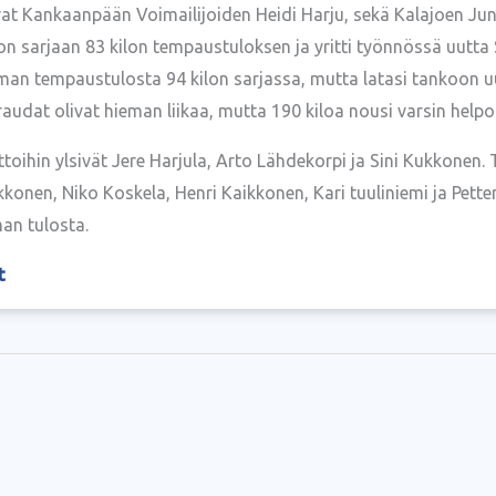
at Kankaanpään Voimailijoiden Heidi Harju, sekä Kalajoen Jun
ilon sarjaan 83 kilon tempaustuloksen ja yritti työnnössä uutt
 ilman tempaustulosta 94 kilon sarjassa, mutta latasi tankoo
raudat olivat hieman liikaa, mutta 190 kiloa nousi varsin help
ttoihin ylsivät Jere Harjula, Arto Lähdekorpi ja Sini Kukkonen
kkonen, Niko Koskela, Henri Kaikkonen, Kari tuuliniemi ja Pette
man tulosta.
t