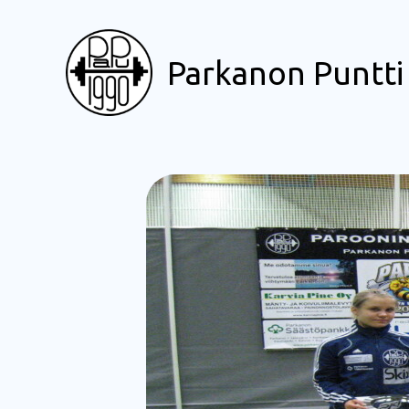
Siirry
sisältöön
Parkanon Puntti